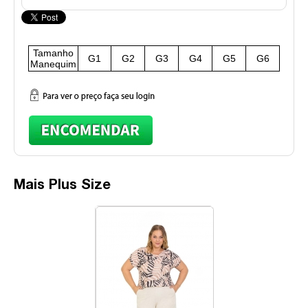
Tamanho
G1
G2
G3
G4
G5
G6
Manequim
Mais Plus Size