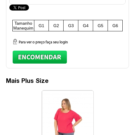
Tamanho
G1
G2
G3
G4
G5
G6
Manequim
Mais Plus Size