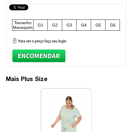
Tamanho
G1
G2
G3
G4
G5
G6
Manequim
Mais Plus Size